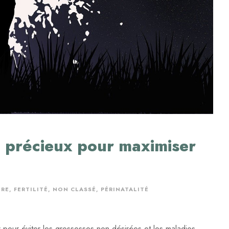
n précieux pour maximiser
URE
,
FERTILITÉ
,
NON CLASSÉ
,
PÉRINATALITÉ
pour éviter les grossesses non désirées et les maladies