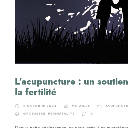
L’acupuncture : un soutie
la fertilité
2 OCTOBRE 2024
MCFAILLE
ACUPUNCT
GROSSESSE
,
PÉRINATALITÉ
0
Depuis notre adolescence, on nous incite à nous protéger 