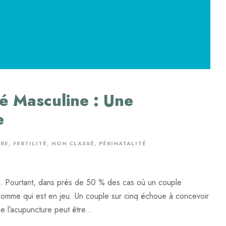
té Masculine : Une
e
RE
,
FERTILITÉ
,
NON CLASSÉ
,
PÉRINATALITÉ
s. Pourtant, dans près de 50 % des cas où un couple
e l’homme qui est en jeu. Un couple sur cinq échoue à concevoir
 l’acupuncture peut être...